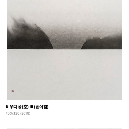
비우다 공(空) Ⅲ (흩어짐)
100x120 (2018)