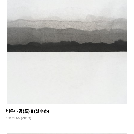
비우다 공(空) Ⅱ (산수화)
105x145 (2018)