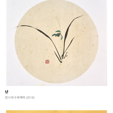
난
한지에 수묵채색 (2018)