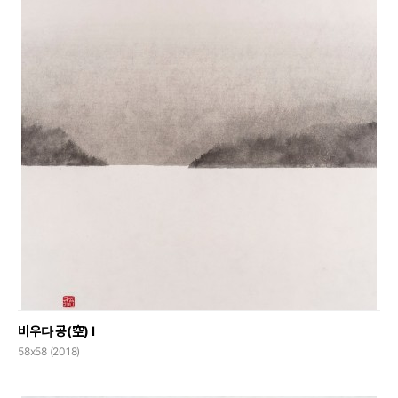
비우다 공(空) Ⅰ
58x58 (2018)