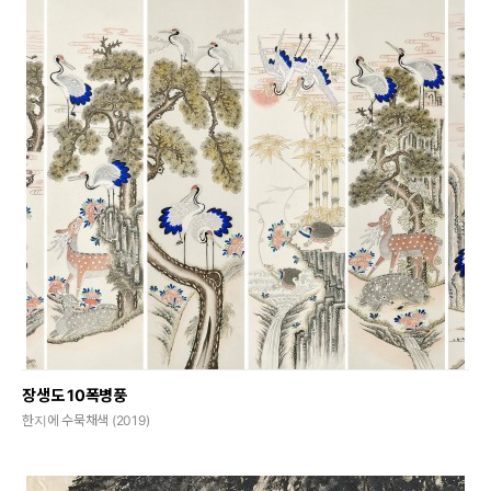
장생도 10폭병풍
한지에 수묵채색 (2019)